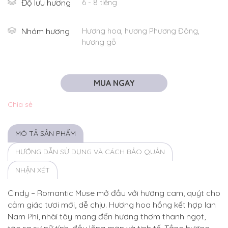
Độ lưu hương
6 - 8 tiếng
Nhóm hương
Hương hoa, hương Phương Đông,
hương gỗ
MUA NGAY
Chia sẻ
MÔ TẢ SẢN PHẨM
HƯỚNG DẪN SỬ DỤNG VÀ CÁCH BẢO QUẢN
NHẬN XÉT
Cindy – Romantic Muse mở đầu với hương cam, quýt cho
cảm giác tươi mới, dễ chịu. Hương hoa hồng kết hợp lan
Nam Phi, nhài tây mang đến hương thơm thanh ngọt,