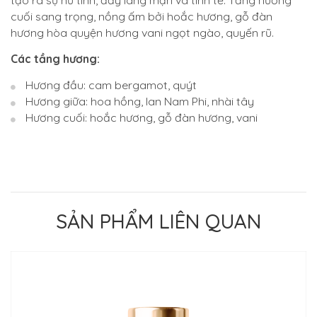
tạo ra sự nữ tính, đầy lãng mạn và tinh tế. Tầng hương
cuối sang trọng, nồng ấm bởi hoắc hương, gỗ đàn
hương hòa quyện hương vani ngọt ngào, quyến rũ.
Các tầng hương:
Hương đầu: cam bergamot, quýt
Hương giữa: hoa hồng, lan Nam Phi, nhài tây
Hương cuối: hoắc hương, gỗ đàn hương, vani
SẢN PHẨM LIÊN QUAN