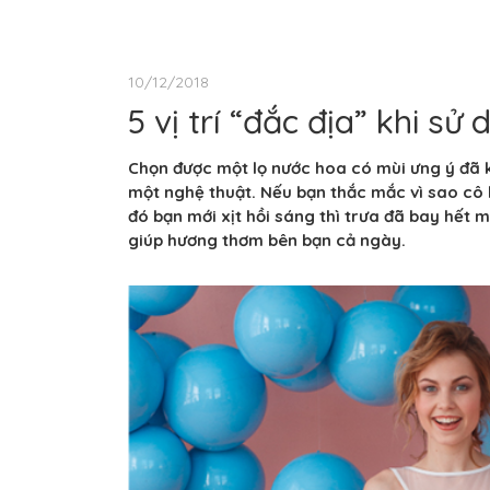
10/12/2018
5 vị trí “đắc địa” khi s
Chọn được một lọ nước hoa có mùi ưng ý đã kh
một nghệ thuật. Nếu bạn thắc mắc vì sao cô 
đó bạn mới xịt hồi sáng thì trưa đã bay hết m
giúp hương thơm bên bạn cả ngày.