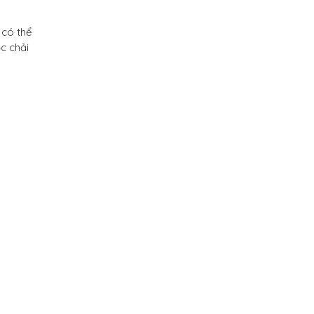
 có thể
ợc chải
n
 phất
hư một
hát
 dưỡng