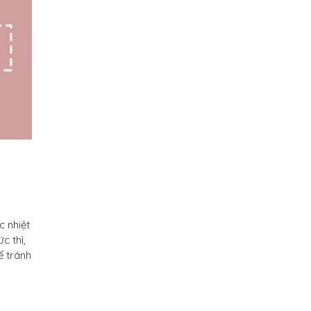
c nhiệt
c thì,
ể tránh