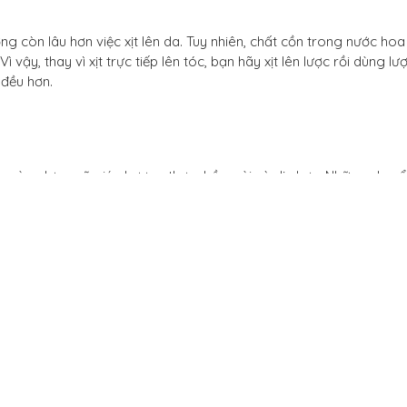
g còn lâu hơn việc xịt lên da. Tuy nhiên, chất cồn trong nước hoa
vậy, thay vì xịt trực tiếp lên tóc, bạn hãy xịt lên lược rồi dùng lư
 đều hơn.
ào vùng lưng sẽ giúp hương thơm bền mùi và dịu hơn. Những chuyể
tán trong không khí một cách tinh tế. Mùi hương sẽ không phảng
ững người xung quanh cảm thấy mệt mỏi, hương thơm lúc đó sẽ n
rằng bên trong khuỷu tay cũng là một điểm mạch ít lí tưởng để p
hể tự tăng thêm sự khuếch tán của các phân tử hương bằng cách