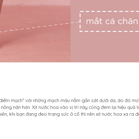
là “điểm mạch” với những mạch máu nằm gần sát dưới da, do đó mứ
nồng nàn hơn. Xịt nước hoa vào vị trí này cũng đem lại hiệu quả tứ
iên, khi bạn đang đeo trang sức ở cổ thì nên xịt nước hoa xa ra đ