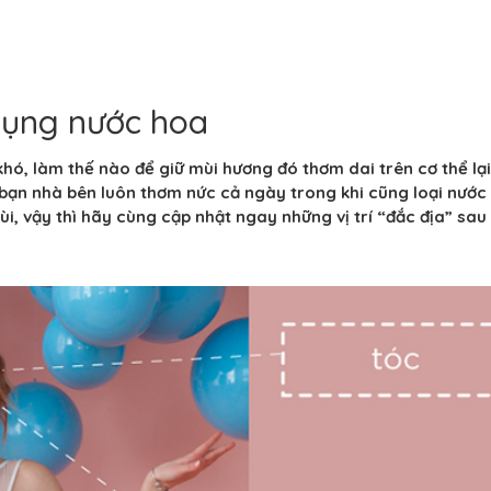
ử dụng nước hoa
ó, làm thế nào để giữ mùi hương đó thơm dai trên cơ thể lại
bạn nhà bên luôn thơm nức cả ngày trong khi cũng loại nước
ùi, vậy thì hãy cùng cập nhật ngay những vị trí “đắc địa” sau