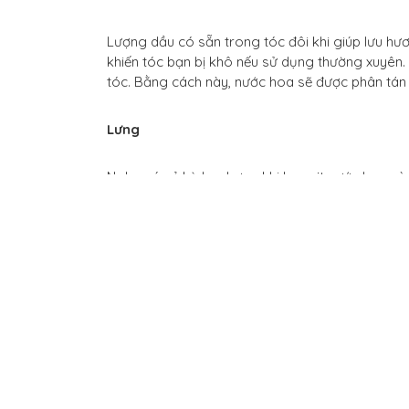
Lượng dầu có sẵn trong tóc đôi khi giúp lưu hươn
khiến tóc bạn bị khô nếu sử dụng thường xuyên. Vì 
tóc. Bằng cách này, nước hoa sẽ được phân tán
Lưng
Nghe có vẻ kỳ lạ, nhưng khi bạn xịt nước hoa v
động tự nhiên của bạn sẽ làm mùi hương khuếch 
ngay trước mặt suốt ngày dài khiến bạn hay nh
phần cơ thể bạn vậy.
Bên trong khuỷu tay
Mọi người thường chú ý đến cổ tay mà quên mất 
huy khả năng của nước hoa. Ngoài ra, bạn có t
ẩm cánh tay trước khi xịt nước hoa nữa đó!