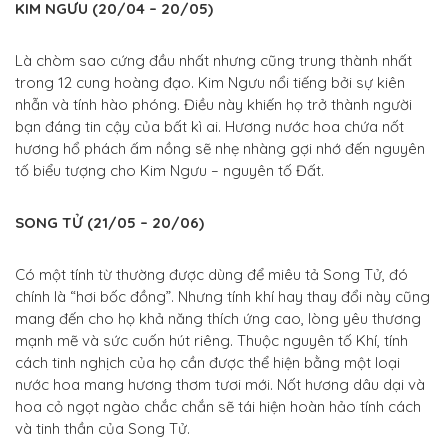
KIM NGƯU (20/04 – 20/05)
Là chòm sao cứng đầu nhất nhưng cũng trung thành nhất
trong 12 cung hoàng đạo. Kim Ngưu nổi tiếng bởi sự kiên
nhẫn và tính hào phóng. Điều này khiến họ trở thành người
bạn đáng tin cậy của bất kì ai. Hương nước hoa chứa nốt
hương hổ phách ấm nồng sẽ nhẹ nhàng gợi nhớ đến nguyên
tố biểu tượng cho Kim Ngưu – nguyên tố Đất.
SONG TỬ (21/05 – 20/06)
Có một tính từ thường được dùng để miêu tả Song Tử, đó
chính là “hơi bốc đồng”. Nhưng tính khí hay thay đổi này cũng
mang đến cho họ khả năng thích ứng cao, lòng yêu thương
mạnh mẽ và sức cuốn hút riêng. Thuộc nguyên tố Khí, tính
cách tinh nghịch của họ cần được thể hiện bằng một loại
nước hoa mang hương thơm tươi mới. Nốt hương dâu dại và
hoa cỏ ngọt ngào chắc chắn sẽ tái hiện hoàn hảo tính cách
và tinh thần của Song Tử.