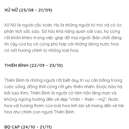
XỬ NỮ (23/08 – 21/09)
Xử Nữ là người cầu toàn. Họ là những người tò mò và có óc
phân tích sắc sảo. Sở hữu khả năng quan sát cao, họ cũng
rất khôn khéo trong việc giúp đỡ mọi người. Bản chất đáng
tin cậy của họ vô củng phù hợp với những dòng nước hoa
có nốt hương chính từ những loài hoa.
THIÊN BÌNH (22/09 – 23/10)
Thiên Bình là những người rất biết duy trì sự cân bằng trong
cuộc sống, đồng thời cũng rất yêu thiên nhiên. Được bảo hộ
bởi sao Kim, Thiên Bình là người có tâm hồn lãng mạn và
không ngừng hướng đến vẻ đẹp “chân – thiện – mỹ”. Nước
hoa với hương thơm của loài hoa linh lan sẽ mang đến vẻ hài
hòa như chính con người Thiên Bình.
BỌ CẠP (24/10 – 21/11)